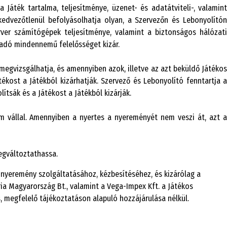
áték tartalma, teljesítménye, üzenet- és adatátviteli-, valamint
kedvezőtlenül befolyásolhatja olyan, a Szervezőn és Lebonyolítón
rver számítógépek teljesítménye, valamint a biztonságos hálózati
kadó mindennemű felelősséget kizár.
 megvizsgálhatja, és amennyiben azok, illetve az azt beküldő Játékos
tékost a Játékból kizárhatják. Szervező és Lebonyolító fenntartja a
lítsák és a Játékost a Játékból kizárják.
 vállal. Amennyiben a nyertes a nyereményét nem veszi át, azt a
egváltoztathassa.
 nyeremény szolgáltatásához, kézbesítéséhez, és kizárólag a
ria Magyarország Bt., valamint a Vega-Impex Kft. a Játékos
 megfelelő tájékoztatáson alapuló hozzájárulása nélkül.