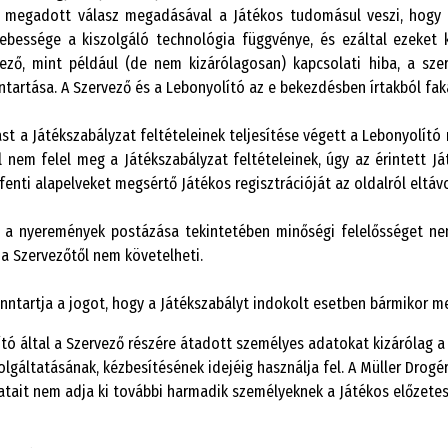
 megadott válasz megadásával a Játékos tudomásul veszi, hogy a J
ebessége a kiszolgáló technológia függvénye, és ezáltal ezeket 
yező, mint például (de nem kizárólagosan) kapcsolati hiba, a sze
ntartása. A Szervező és a Lebonyolító az e bekezdésben írtakból fa
st a Játékszabályzat feltételeinek teljesítése végett a Lebonyolító
 nem felel meg a Játékszabályzat feltételeinek, úgy az érintett Já
fenti alapelveket megsértő Játékos regisztrációját az oldalról eltávo
a nyeremények postázása tekintetében minőségi felelősséget nem
a Szervezőtől nem követelheti.
nntartja a jogot, hogy a Játékszabályt indokolt esetben bármikor m
tó által a Szervező részére átadott személyes adatokat kizárólag a
lgáltatásának, kézbesítésének idejéig használja fel. A Müller Drogé
tait nem adja ki további harmadik személyeknek a Játékos előzetes,