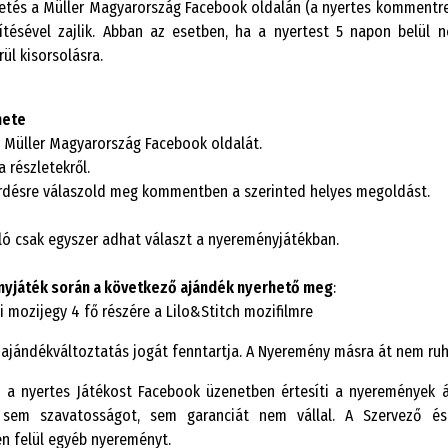
tés a Müller Magyarország Facebook oldalán (a nyertes kommentre 
ítésével zajlik. Abban az esetben, ha a nyertest 5 napon belül n
ül kisorsolásra.
nete
 a Müller Magyarország Facebook oldalát.
a részletekről.
kérdésre válaszold meg kommentben a szerinted helyes megoldást.
ló csak egyszer adhat választ a nyereményjátékban.
nyjáték során a következő ajándék nyerhető meg
:
i mozijegy 4 fő részére a Lilo&Stitch mozifilmre
 ajándékváltoztatás jogát fenntartja. A Nyeremény másra át nem ruh
 a nyertes Játékost Facebook üzenetben értesíti a nyeremények át
 sem szavatosságot, sem garanciát nem vállal. A Szervező és
n felül egyéb nyereményt.