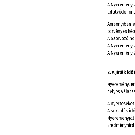
A Nyereményjá
adatvédelmi s
Amennyiben a 
törvényes kép
A Szervező ne
A Nyereményjá
A Nyereményjá
2. A Játék id
Nyeremény, er
helyes válasz
A nyerteseket 
A sorsolás idő
Nyereményjáték
Eredményhirde