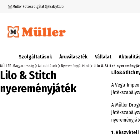
Müller Fotószolgálat
BabyClub
Szolgáltatások
Áruválaszték
Vállalat
Aktualitá
MÜLLER Magyarország
Aktualitások
Nyereményjátékok
Lilo & Stitch nyereményjá
Lilo & Stitch
Lilo&Stitch 
nyereményjáték
A Vega-Impex 
játékszabályz
A Müller Drogé
játékszabályz
nyereményjáté
1. Részvételi