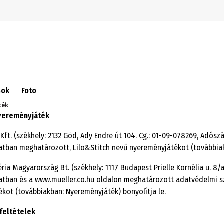
Ugrás a navigációra
Ugrás a fő tartalomra
sok
Foto
ték
nyereményjáték
Kft. (székhely: 2132 Göd, Ady Endre út 104. Cg.: 01-09-078269, Adósz
atban meghatározott, Lilo&Stitch nevű nyereményjátékot (továbbiak
ria Magyarország Bt. (székhely: 1117 Budapest Prielle Kornélia u. 8/a
atban és a www.mueller.co.hu oldalon meghatározott adatvédelmi s
kot (továbbiakban: Nyereményjáték) bonyolítja le.
 feltételek