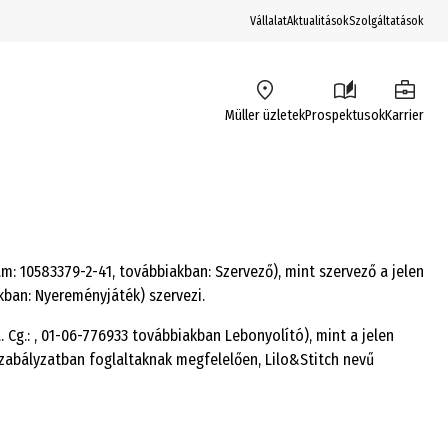
Vállalat
Aktualitások
Szolgáltatások
Müller üzletek
Prospektusok
Karrier
ám: 10583379-2-41, továbbiakban: Szervező), mint szervező a jelen
ban: Nyereményjáték) szervezi.
. Cg.: , 01-06-776933 továbbiakban Lebonyolító), mint a jelen
zabályzatban foglaltaknak megfelelően, Lilo&Stitch nevű