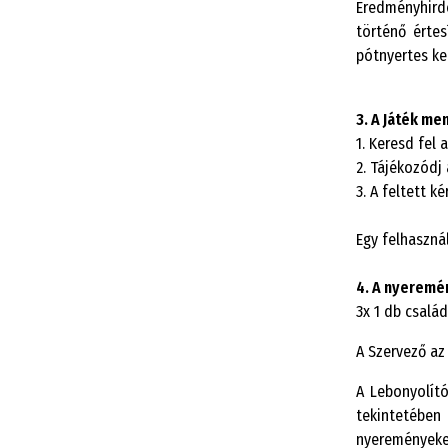
Eredményhirde
történő értes
pótnyertes ker
3. A Játék me
1. Keresd fel
2. Tájékozódj 
3. A feltett 
Egy felhaszná
4. A nyeremé
3x 1 db család
A Szervező az
A Lebonyolító
tekintetében
nyereményeke