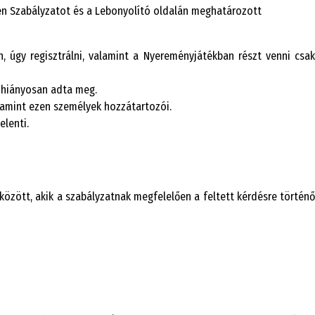
len Szabályzatot és a Lebonyolító oldalán meghatározott
 úgy regisztrálni, valamint a Nyereményjátékban részt venni csak
y hiányosan adta meg.
lamint ezen személyek hozzátartozói.
elenti.
özött, akik a szabályzatnak megfelelően a feltett kérdésre történő