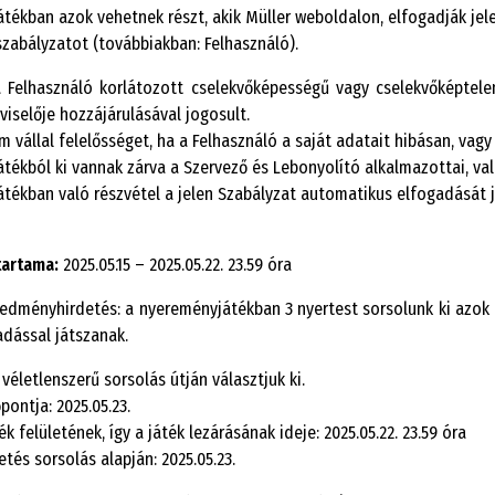
tékban azok vehetnek részt, akik Müller weboldalon, elfogadják je
zabályzatot (továbbiakban: Felhasználó).
Felhasználó korlátozott cselekvőképességű vagy cselekvőképtelen,
viselője hozzájárulásával jogosult.
m vállal felelősséget, ha a Felhasználó a saját adatait hibásan, vag
tékból ki vannak zárva a Szervező és Lebonyolító alkalmazottai, va
tékban való részvétel a jelen Szabályzat automatikus elfogadását j
őtartama:
2025.05.15 – 2025.05.22. 23.59 óra
edményhirdetés: a nyereményjátékban 3 nyertest sorsolunk ki azok k
adással játszanak.
véletlenszerű sorsolás útján választjuk ki.
pontja: 2025.05.23.
 felületének, így a játék lezárásának ideje: 2025.05.22. 23.59 óra
tés sorsolás alapján: 2025.05.23.