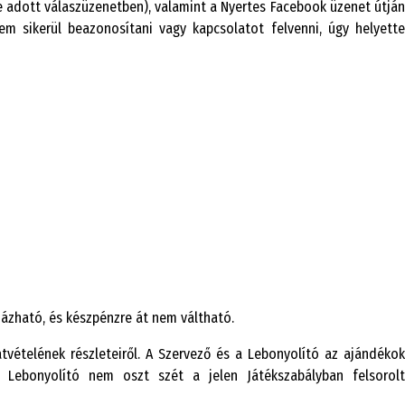
adott válaszüzenetben), valamint a Nyertes Facebook üzenet útján
em sikerül beazonosítani vagy kapcsolatot felvenni, úgy helyette
ázható, és készpénzre át nem váltható.
vételének részleteiről. A Szervező és a Lebonyolító az ajándékok
 Lebonyolító nem oszt szét a jelen Játékszabályban felsorolt