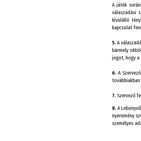
A játék során
válaszadási s
kívülálló tén
kapcsolat fen
5.
A válaszadá
bármely okból
jogot, hogy a 
6.
A Szervező 
továbbiakban 
7.
Szervező fe
8.
A Lebonyolí
nyeremény szo
személyes ada