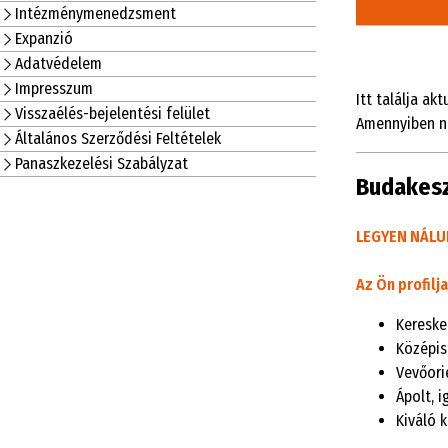
Intézménymenedzsment
Expanzió
Adatvédelem
Impresszum
Itt találja ak
Visszaélés-bejelentési felület
Amennyiben ne
Általános Szerződési Feltételek
Panaszkezelési Szabályzat
Budakeszi
LEGYEN N
Á
LU
Az Ön profilja
Kereske
Középis
Vevőori
Ápolt, 
Kiváló 