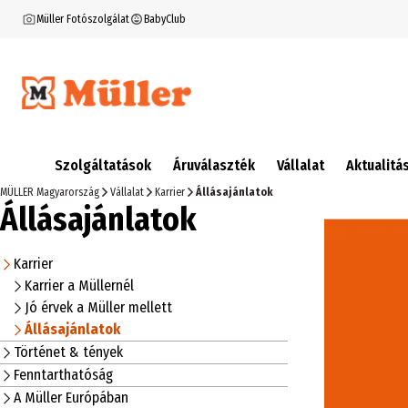
Müller Fotószolgálat
BabyClub
Szolgáltatások
Áruválaszték
Vállalat
Aktualitá
MÜLLER Magyarország
Vállalat
Karrier
Állásajánlatok
Állásajánlatok
Karrier
Karrier a Müllernél
Jó érvek a Müller mellett
Állásajánlatok
Történet & tények
Fenntarthatóság
A Müller Európában