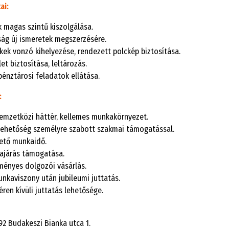
ai:
k magas szintű kiszolgálása.
ság új ismeretek megszerzésére.
kek vonzó kihelyezése, rendezett polckép biztosítása.
et biztosítása, leltározás.
pénztárosi feladatok ellátása.
:
nemzetközi háttér, kellemes munkakörnyezet.
-lehetőség személyre szabott szakmai támogatással.
ető munkaidő.
járás támogatása.
ényes dolgozói vásárlás.
unkaviszony után jubileumi juttatás.
éren kívüli juttatás lehetősége.
92 Budakeszi Bianka utca 1.