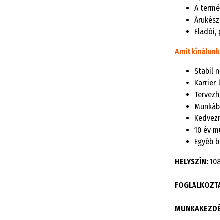
A termé
Árukészl
Eladói, 
Amit kínálunk
Stabil 
Karrier
Tervezh
Munkába
Kedvezm
10 év m
Egyéb b
HELYSZÍN:
108
FOGLALKOZTA
MUNKAKEZDÉS