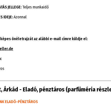
TÁS JELLEGE:
Teljes munkaidő
 IDEJE:
Azonnal
yképes önéletrajzát az alábbi e-mail címre küldje el:
ller.de
:
ros
, Árkád - Eladó, pénztáros (parfüméria részl
NK ELAD
Ó
-P
É
NZT
Á
ROS