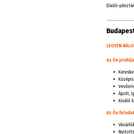
Eladó-pénztá
Budapest
LEGYEN N
Á
LU
Az Ön profilja
Kereske
Középis
Vevőori
Ápolt, 
Kiváló 
Az Ön feladat
Vásárló
Nyitott