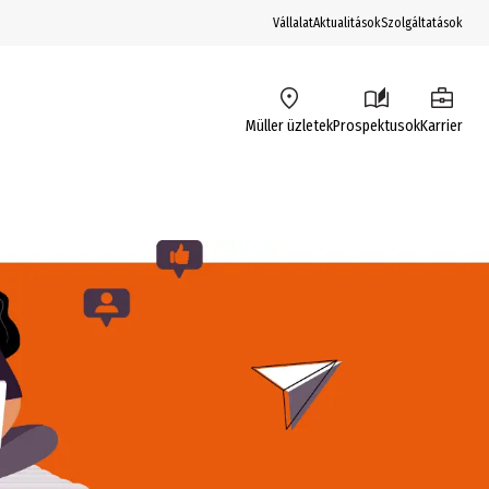
Vállalat
Aktualitások
Szolgáltatások
Müller üzletek
Prospektusok
Karrier