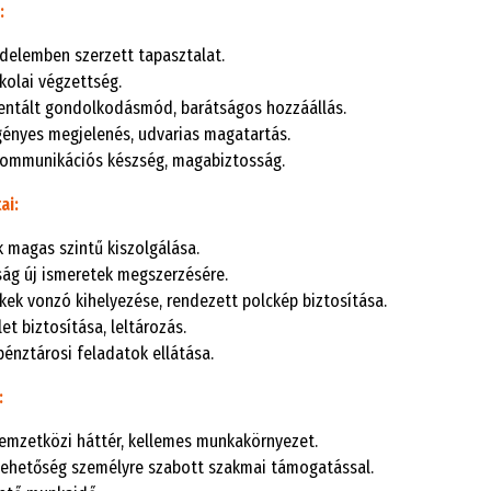
:
delemben szerzett tapasztalat.
kolai végzettség.
entált gondolkodásmód, barátságos hozzáállás.
igényes megjelenés, udvarias magatartás.
kommunikációs készség, magabiztosság.
ai:
k magas szintű kiszolgálása.
ság új ismeretek megszerzésére.
kek vonzó kihelyezése, rendezett polckép biztosítása.
et biztosítása, leltározás.
pénztárosi feladatok ellátása.
:
nemzetközi háttér, kellemes munkakörnyezet.
-lehetőség személyre szabott szakmai támogatással.