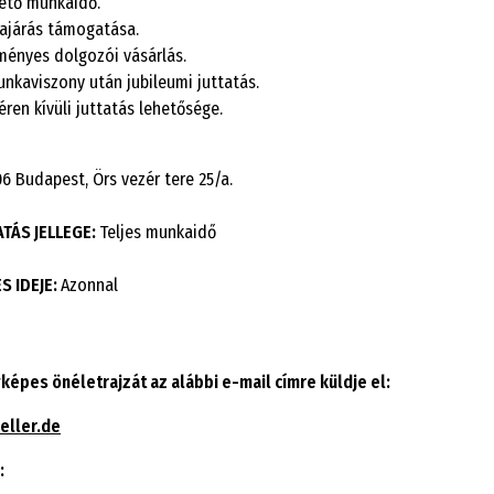
ető munkaidő.
járás támogatása.
ényes dolgozói vásárlás.
unkaviszony után jubileumi juttatás.
éren kívüli juttatás lehetősége.
06 Budapest, Örs vezér tere 25/a.
TÁS JELLEGE:
Teljes munkaidő
 IDEJE:
Azonnal
yképes önéletrajzát az alábbi e-mail címre küldje el:
eller.de
: