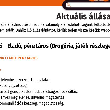
Aktuális állás
tuális álláshirdetéseinket. Ha valamelyik álláslehetőségünk felkeltett
m talált Önhöz illő állásajánlatot, kérjük térjen vissza később web
 - Eladó, pénztáros (Drogéria, játék részleg
NK ELAD
Ó
-P
É
NZT
Á
ROS
:
delemben szerzett tapasztalat.
kolai végzettség.
entált gondolkodásmód, barátságos hozzáállás.
igényes megjelenés, udvarias magatartás.
kommunikációs készség, magabiztosság.