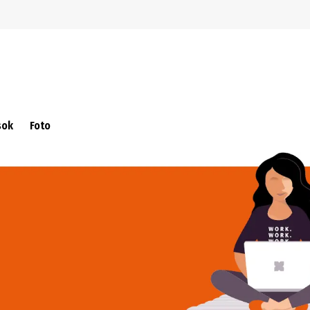
Ugrás a navigációra
Ugrás a fő tartalomra
sok
Foto