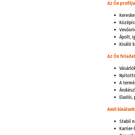
Az Ön profilja
Kereske
Középis
Vevőori
Ápolt, 
Kiváló 
Az Ön feladat
Vásárló
Nyitott
A termé
Árukészl
Eladói, 
Amit kínálunk
Stabil 
Karrier