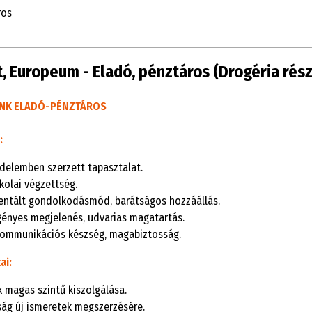
ros
, Europeum - Eladó, pénztáros (Drogéria rés
NK ELAD
Ó
-P
É
NZT
Á
ROS
:
delemben szerzett tapasztalat.
kolai végzettség.
entált gondolkodásmód, barátságos hozzáállás.
igényes megjelenés, udvarias magatartás.
kommunikációs készség, magabiztosság.
ai:
k magas szintű kiszolgálása.
ság új ismeretek megszerzésére.