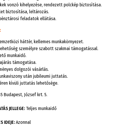
kek vonzó kihelyezése, rendezett polckép biztosítása.
et biztosítása, leltározás.
pénztárosi feladatok ellátása.
:
nemzetközi háttér, kellemes munkakörnyezet.
-lehetőség személyre szabott szakmai támogatással.
ető munkaidő.
járás támogatása.
ényes dolgozói vásárlás.
unkaviszony után jubileumi juttatás.
éren kívüli juttatás lehetősége.
5 Budapest, József krt. 5.
TÁS JELLEGE:
Teljes munkaidő
 IDEJE:
Azonnal