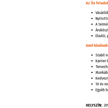
Az Ön feladat
Vásárló
Nyitott
A termé
Árukészl
Eladói, 
Amit kínálunk
Stabil 
Karrier
Tervezh
Munkába
Kedvezm
10 év m
Egyéb b
HELYSZÍN:
20