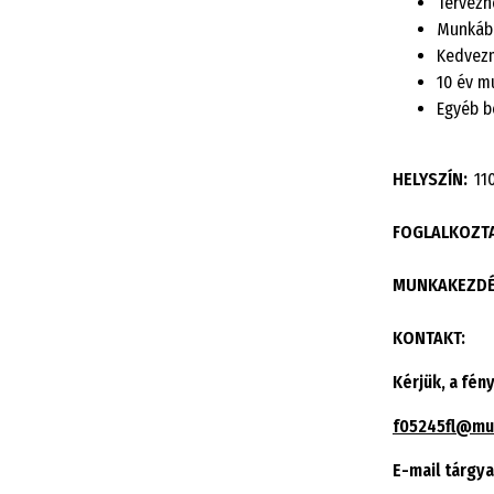
Tervezh
Munkába
Kedvezm
10 év m
Egyéb b
HELYSZÍN:
11
FOGLALKOZTA
MUNKAKEZDÉS
KONTAKT:
Kérjük, a fén
f05245fl@mu
E-mail tárgya