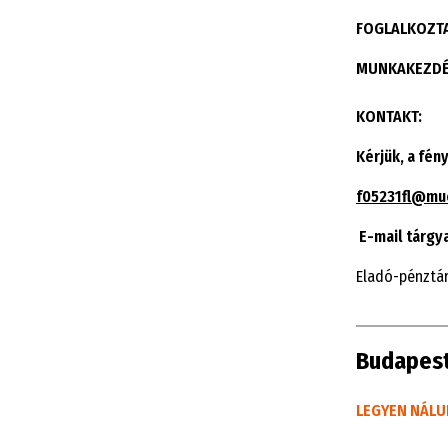
FOGLALKOZTA
MUNKAKEZDÉS
KONTAKT:
Kérjük, a fén
f05231fl@mue
E-mail tárgya
Eladó-pénztá
Budapest
LEGYEN N
Á
LU