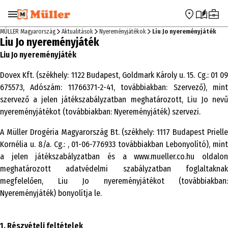
Ugrás a navigációra
Ugrás a fő tartalomra
MÜLLER Magyarország
Aktualitások
Nyereményjátékok
Liu Jo nyereményjáték
Liu Jo nyereményjáték
Liu Jo nyereményjáték
Dovex Kft. (székhely: 1122 Budapest, Goldmark Károly u. 15. Cg.: 01 09
675573, Adószám: 11766371-2-41, továbbiakban: Szervező), mint
szervező a jelen játékszabályzatban meghatározott, Liu Jo nevű
nyereményjátékot (továbbiakban: Nyereményjáték) szervezi.
A Müller Drogéria Magyarország Bt. (székhely: 1117 Budapest Prielle
Kornélia u. 8/a. Cg.: , 01-06-776933 továbbiakban Lebonyolító), mint
a jelen játékszabályzatban és a www.mueller.co.hu oldalon
meghatározott adatvédelmi szabályzatban foglaltaknak
megfelelően, Liu Jo nyereményjátékot (továbbiakban:
Nyereményjáték) bonyolítja le.
1. Részvételi feltételek