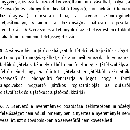
függvénye, és ezáltal ezeket kedvezőtlenül befolyásolhatja olyan, a
Szervezőn és Lebonyolítón kívülálló tényező, mint például (de nem
kizárólagosan) kapcsolati hiba, a szerver számítógépek
teljesítménye, valamint a biztonságos hálózati kapcsolat
fenntartása. A Szervező és a Lebonyolító az e bekezdésben írtakból
fakadó mindennemű felelősséget kizár.
5.
A válaszadást a Játékszabályzat feltételeinek teljesítése végett
a Lebonyolító megvizsgálhatja, és amennyiben azok, illetve az azt
beküldő Játékos bármely okból nem felel meg a Játékszabályzat
feltételeinek, úgy az érintett Játékost a Játékból kizárhatják.
Szervező és Lebonyolító fenntartja a jogot, hogy a fenti
alapelveket megsértő Játékos regisztrációját az oldalról
eltávolítsák és a Játékost a Játékból kizárják.
6.
A Szervező a nyeremények postázása tekintetében minőségi
felelősséget nem vállal. Amennyiben a nyertes a nyereményét nem
veszi át, azt a továbbiakban a Szervezőtől nem követelheti.