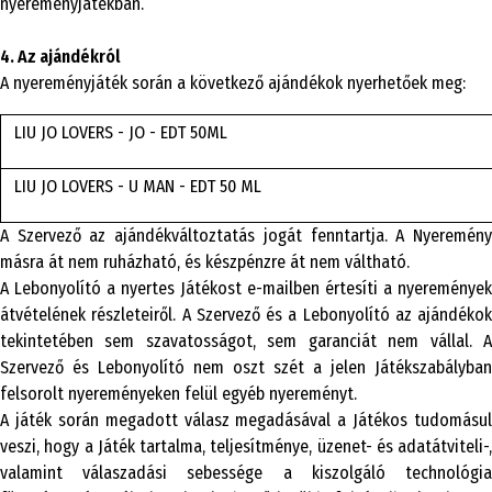
nyereményjátékban.
4. Az ajándékról
A nyereményjáték során a következő ajándékok nyerhetőek meg:
LIU JO LOVERS - JO - EDT 50ML
LIU JO LOVERS - U MAN - EDT 50 ML
A Szervező az ajándékváltoztatás jogát fenntartja. A Nyeremény
másra át nem ruházható, és készpénzre át nem váltható.
A Lebonyolító a nyertes Játékost e-mailben értesíti a nyeremények
átvételének részleteiről. A Szervező és a Lebonyolító az ajándékok
tekintetében sem szavatosságot, sem garanciát nem vállal. A
Szervező és Lebonyolító nem oszt szét a jelen Játékszabályban
felsorolt nyereményeken felül egyéb nyereményt.
A játék során megadott válasz megadásával a Játékos tudomásul
veszi, hogy a Játék tartalma, teljesítménye, üzenet- és adatátviteli-,
valamint válaszadási sebessége a kiszolgáló technológia