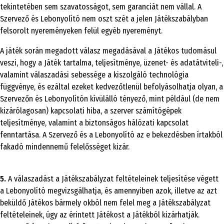
tekintetében sem szavatosságot, sem garanciát nem vállal. A
Szervező és Lebonyolító nem oszt szét a jelen Játékszabályban
felsorolt nyereményeken felül egyéb nyereményt.
A játék során megadott válasz megadásával a Játékos tudomásul
veszi, hogy a Játék tartalma, teljesítménye, üzenet- és adatátviteli-,
valamint válaszadási sebessége a kiszolgáló technológia
függvénye, és ezáltal ezeket kedvezőtlenül befolyásolhatja olyan, a
Szervezőn és Lebonyolítón kívülálló tényező, mint például (de nem
kizárólagosan) kapcsolati hiba, a szerver számítógépek
teljesítménye, valamint a biztonságos hálózati kapcsolat
fenntartása. A Szervező és a Lebonyolító az e bekezdésben írtakból
fakadó mindennemű felelősséget kizár.
5.
A válaszadást a Játékszabályzat feltételeinek teljesítése végett
a Lebonyolító megvizsgálhatja, és amennyiben azok, illetve az azt
beküldő Játékos bármely okból nem felel meg a Játékszabályzat
feltételeinek, úgy az érintett Játékost a Játékból kizárhatják.