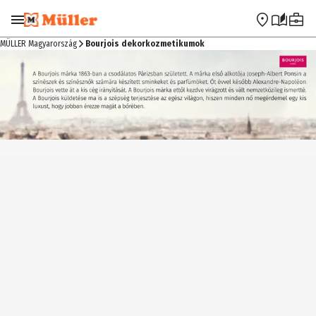
Ugrás a navigációra
Ugrás a fő tartalomra
MÜLLER Magyarország
Bourjois dekorkozmetikumok