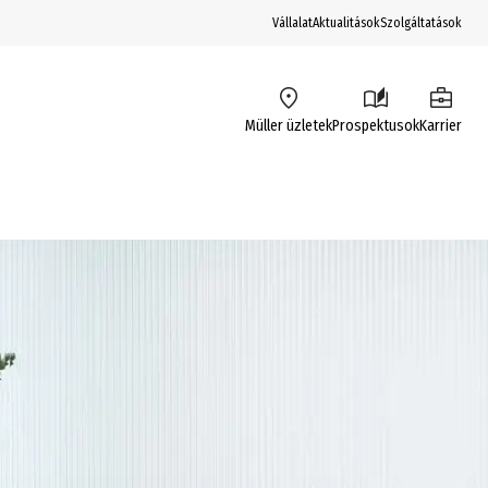
Vállalat
Aktualitások
Szolgáltatások
Müller üzletek
Prospektusok
Karrier