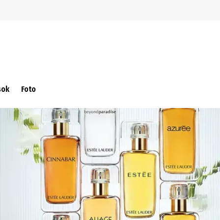
Ugrás a navigációra
Ugrás a fő tartalomra
sok
Foto