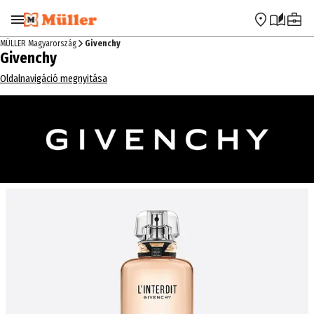
Ugrás a navigációra
Ugrás a fő tartalomra
MÜLLER Magyarország
Givenchy
Givenchy
Oldalnavigáció megnyitása