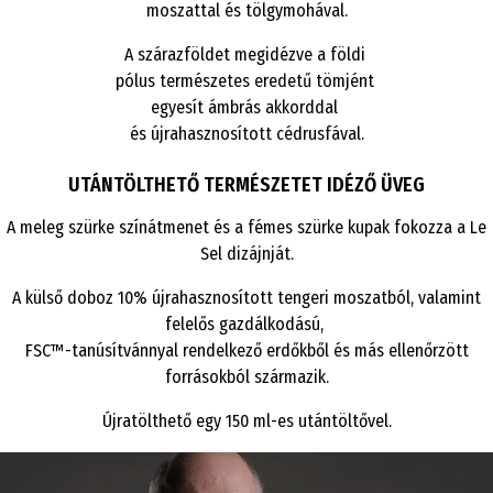
moszattal és tölgymohával.
A szárazföldet megidézve a földi
pólus természetes eredetű tömjént
egyesít ámbrás akkorddal
és újrahasznosított cédrusfával.
UTÁNTÖLTHETŐ TERMÉSZETET IDÉZŐ ÜVEG
A meleg szürke színátmenet és a fémes szürke kupak fokozza a Le
Sel dizájnját.
A külső doboz 10% újrahasznosított tengeri moszatból, valamint
felelős gazdálkodású,
FSC™-tanúsítvánnyal rendelkező erdőkből és más ellenőrzött
forrásokból származik.
Újratölthető egy 150 ml-es utántöltővel.