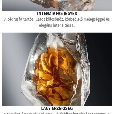
INTENZÍV FÁS JEGYEK
A cédrusfa tartós illatot kölcsönöz, körbeölelő melegséggel és
elegáns intenzitással.
LÁGY ÉRZÉKISÉG