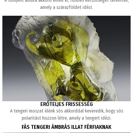
A tömjént ámbra akkord emeli ki, földies kettősséget teremtve,
amely a szárazföldet idézi.
ERŐTELJES FRISSESSÉG
A tengeri moszat élénk sós akkorddal keveredik, hogy sós
polaritást hozzon létre, amely a tengert idézi.
FÁS TENGERI ÁMBRÁS ILLAT FÉRFIAKNAK