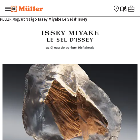
Ugrás a navigációra
Ugrás a fő tartalomra
MÜLLER Magyarország
Issey Miyake Le Sel d'Issey