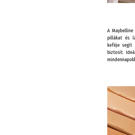
A Maybelline
pillákat és 
keféje segít
biztosít. Id
mindennapok