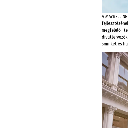
A MAYBELLINE 
fejlesztéséne
megfelelő t
divattervezők
sminket és ha