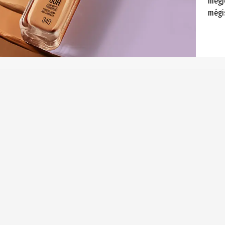
megje
mégi