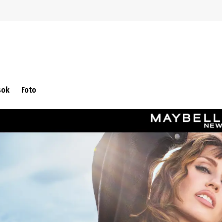
Ugrás a navigációra
Ugrás a fő tartalomra
sok
Foto