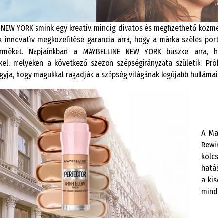
NEW YORK smink egy kreatív, mindig divatos és megfizethető kozmeti
k innovatív megközelítése garancia arra, hogy a márka széles port
erméket. Napjainkban a MAYBELLINE NEW YORK büszke arra, ho
kel, melyeken a következő szezon szépségirányzata születik. Prób
gyja, hogy magukkal ragadják a szépség világának legújabb hullámai
A Ma
Rewi
kölc
hatás
a kis
mind