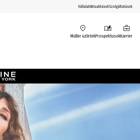
Vállalat
Aktualitások
Szolgáltatások
Müller üzletek
Prospektusok
Karrier