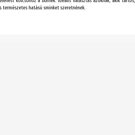
lenést kölcsönöz a bőrnek. Ideális választás azoknak, akik tartós,
s természetes hatású sminket szeretnének.