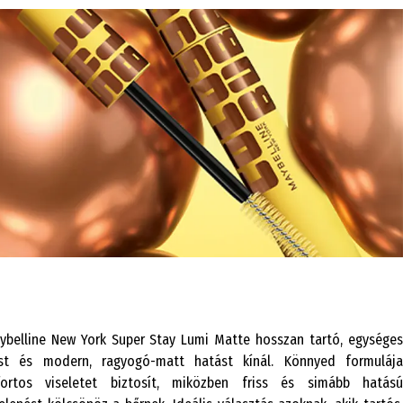
ybelline New York Super Stay Lumi Matte hosszan tartó, egységes
st és modern, ragyogó-matt hatást kínál. Könnyed formulája
ortos viseletet biztosít, miközben friss és simább hatású