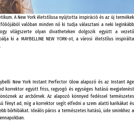
kum. A New York életstílusa nyújtotta inspiráció és az új termékek
fóliójából valóban minden nő ki tudja választani a neki leginkább
gy világszerte olyan divatheteken dolgozik együtt a vezető
álja ki a MAYBELLINE NEW YORK-ot, a városi életstílus inspirálta
.
ybelli New York Instant Perfector Glow alapozó és az Instant Age
nd korrektor együtt friss, ragyogó és egységes hatású megjelenést
sönöznek az arcbőrnek. Az alapozó könnyed fedéssel természetes
ú fényt ad, míg a korrektor segít elfedni a szem alatti karikákat és
ebb bőrhibákat. Ideális páros a természetes hatású, üde sminkhez a
ennapokban.