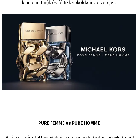
kifinomult nők és férfiak sokoldalú
vonzerejét
.
PURE FEMME és PURE HOMME
„A lánccal díszített üvegektől az olyan jellegzetes jegyekig, mint