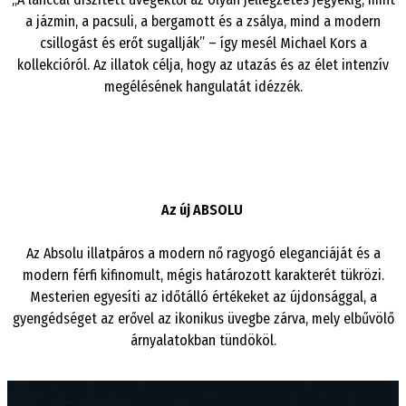
a jázmin, a pacsuli, a
bergamott
és a zsálya, mind a modern
csillogást és erőt sugallják” – így mesél Michael
Kors
a
kollekcióról. Az illatok célja, hogy az utazás és az élet intenzív
megélésének hangulatát idézzék.
Az új ABSOLU
Az
Absolu
illatpáros a modern nő ragyogó eleganciáját és a
modern férfi kifinomult, mégis határozott karakterét tükrözi.
Mesterien
egyesíti az időtálló értékeket az újdonsággal, a
gyengédséget az erővel az ikonikus üvegbe zárva, mely elbűvölő
árnyalatokban tündököl.