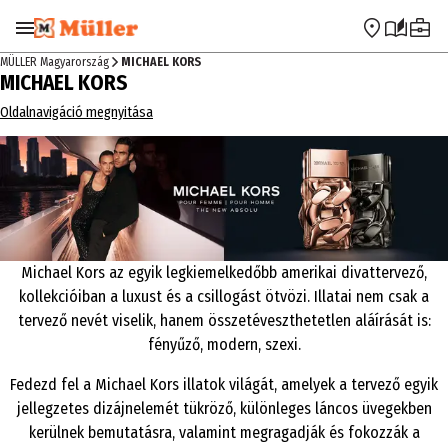
Ugrás a navigációra
Ugrás a fő tartalomra
MÜLLER Magyarország
MICHAEL KORS
MICHAEL KORS
Oldalnavigáció megnyitása
Michael
Kors
az egyik legkiemelkedőbb amerikai divattervező,
kollekcióiban a luxust és a csillogást ötvözi.
Illatai
nem csak a
tervező nevét viselik, hanem összetéveszthetetlen aláírását is:
fényűző, modern, szexi.
Fedezd fel a Michael
Kors
illatok világát, amelyek a tervező egyik
jellegzetes dizájnelemét tükröző, különleges láncos üvegekben
kerülnek bemutatásra, valamint megragadják és fokozzák a