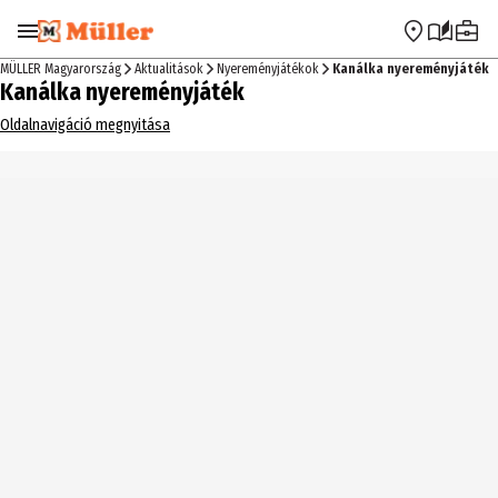
Ugrás a navigációra
Ugrás a fő tartalomra
MÜLLER Magyarország
Aktualitások
Nyereményjátékok
Kanálka nyereményjáték
Kanálka nyereményjáték
Oldalnavigáció megnyitása