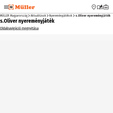
Ugrás a navigációra
Ugrás a fő tartalomra
MÜLLER Magyarország
Aktualitások
Nyereményjátékok
s.Oliver nyereményjáték
s.Oliver nyereményjáték
Oldalnavigáció megnyitása