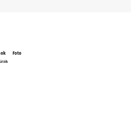
Ugrás a navigációra
Ugrás a fő tartalomra
sok
Foto
játék