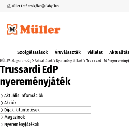
Müller Fotószolgálat
BabyClub
Szolgáltatások
Áruválaszték
Vállalat
Aktualitá
MÜLLER Magyarország
Aktualitások
Nyereményjátékok
Trussardi EdP nyeremény
Trussardi EdP
nyereményjáték
Aktuális információk
Akciók
Díjak, kitüntetések
Magazinok
Nyereményjátékok