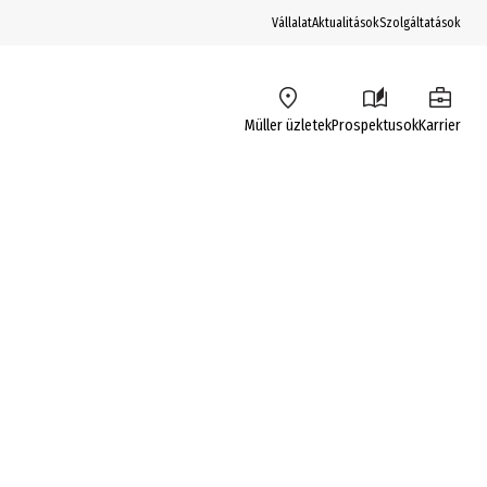
Vállalat
Aktualitások
Szolgáltatások
Müller üzletek
Prospektusok
Karrier