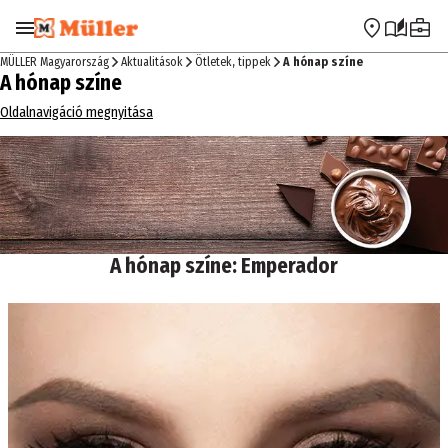
Ugrás a navigációra
Ugrás a fő tartalomra
MÜLLER Magyarország
Aktualitások
Ötletek, tippek
A hónap színe
A hónap színe
Oldalnavigáció megnyitása
A hónap színe: Emperador