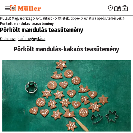
Ugrás a navigációra
Ugrás a fő tartalomra
MÜLLER Magyarország
Aktualitások
Ötletek, tippek
Alnatura aprósütemények
Pörkölt mandulás teasütemény
Pörkölt mandulás teasütemény
Oldalnavigáció megnyitása
Pörkölt mandulás-kakaós teasütemény