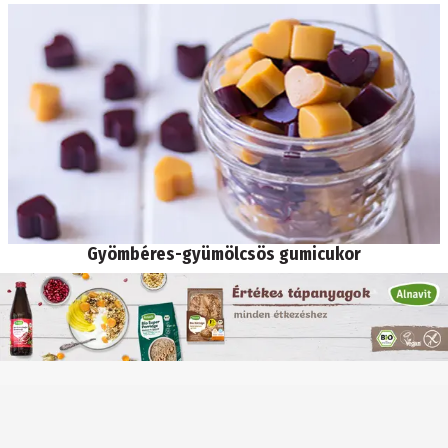
Gyömbéres-gyümölcsös gumicukor