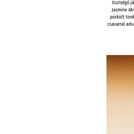
tisztelgő j
Jasmine Abs
pörkölt ton
csavarral adv