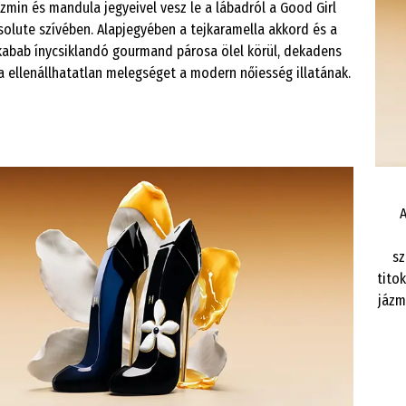
ázmin és mandula jegyeivel vesz le a lábadról a Good Girl
olute szívében. Alapjegyében a tejkaramella akkord és a
kabab ínycsiklandó gourmand párosa ölel körül, dekadens
a ellenállhatatlan melegséget a modern nőiesség illatának.
A
sz
tito
jázm