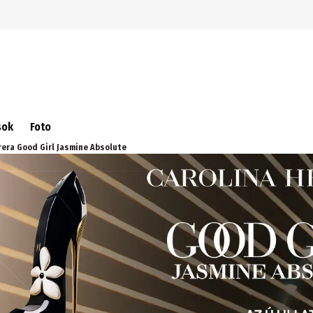
Ugrás a navigációra
Ugrás a fő tartalomra
sok
Foto
rera Good Girl Jasmine Absolute