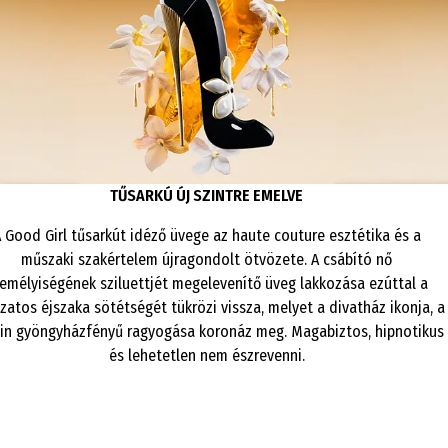
TŰSARKÚ ÚJ SZINTRE EMELVE
 Good Girl tűsarkút idéző üvege az haute couture esztétika és a
műszaki szakértelem újragondolt ötvözete. A csábító nő
emélyiségének sziluettjét megelevenítő üveg lakkozása ezúttal a
kzatos éjszaka sötétségét tükrözi vissza, melyet a divatház ikonja, a
in gyöngyházfényű ragyogása koronáz meg. Magabiztos, hipnotikus
és lehetetlen nem észrevenni.