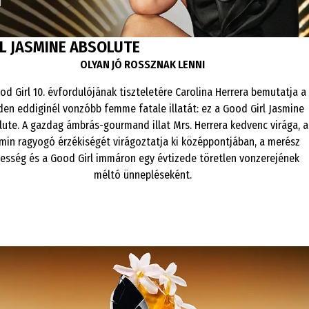
L JASMINE ABSOLUTE
OLYAN JÓ ROSSZNAK LENNI
od Girl 10. évfordulójának tiszteletére Carolina Herrera bemutatja a
en eddiginél vonzóbb femme fatale illatát: ez a Good Girl Jasmine
lute. A gazdag ámbrás-gourmand illat Mrs. Herrera kedvenc virága, a
min ragyogó érzékiségét virágoztatja ki középpontjában, a merész
iesség és a Good Girl immáron egy évtizede töretlen vonzerejének
méltó ünnepléseként.