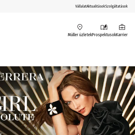
Vállalat
Aktualitások
Szolgáltatások
Müller üzletek
Prospektusok
Karrier