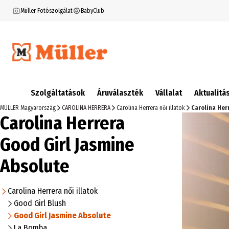
Müller Fotószolgálat
BabyClub
Szolgáltatások
Áruválaszték
Vállalat
Aktualitá
MÜLLER Magyarország
CAROLINA HERRERA
Carolina Herrera női illatok
Carolina Her
Carolina Herrera
Good Girl Jasmine
Absolute
Carolina Herrera női illatok
Good Girl Blush
Good Girl Jasmine Absolute
La Bomba