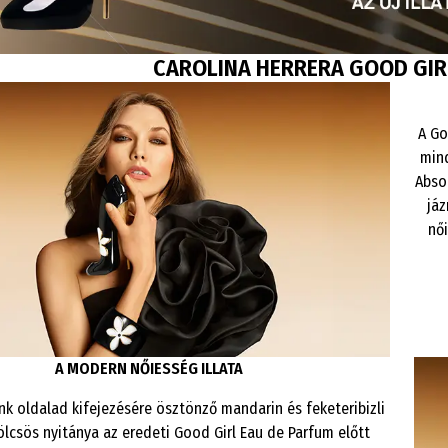
CAROLINA HERRERA GOOD GIR
A Go
mind
Abso
jáz
nő
A MODERN NŐIESSÉG ILLATA
nk oldalad kifejezésére ösztönző mandarin és feketeribizli
ölcsös nyitánya az eredeti Good Girl Eau de Parfum előtt