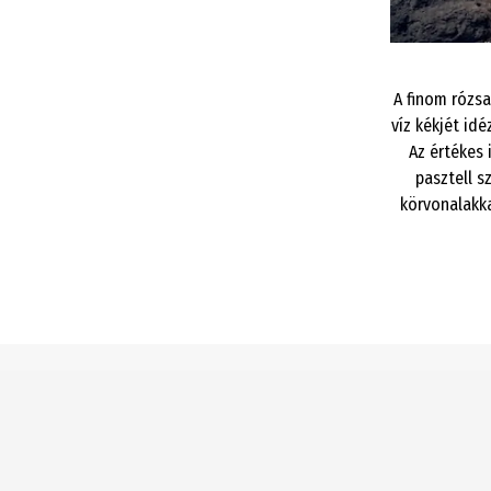
A finom rózsa
víz kékjét id
Az értékes
pasztell s
körvonalakka