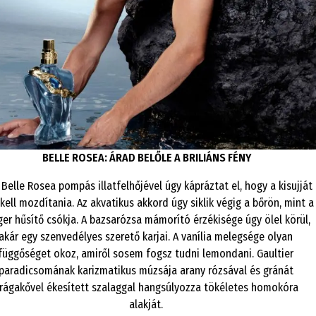
BELLE ROSEA: ÁRAD BELŐLE A BRILIÁNS FÉNY
 Belle Rosea pompás illatfelhőjével úgy kápráztat el, hogy a kisujját
kell mozdítania. Az akvatikus akkord úgy siklik végig a bőrön, mint a
ger hűsítő csókja. A bazsarózsa mámorító érzékisége úgy ölel körül,
akár egy szenvedélyes szerető karjai. A vanília melegsége olyan
függőséget okoz, amiről sosem fogsz tudni lemondani. Gaultier
paradicsomának karizmatikus múzsája arany rózsával és gránát
rágakővel ékesített szalaggal hangsúlyozza tökéletes homokóra
alakját.