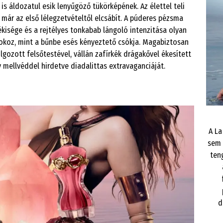
is áldozatul esik lenyűgöző tükörképének. Az élettel teli
már az első lélegzetvételtől elcsábít. A púderes pézsma
ékisége és a rejtélyes tonkabab lángoló intenzitása olyan
okoz, mint a bűnbe esés kényeztető csókja. Magabiztosan
lgozott felsőtestével, vállán zafírkék drágakővel ékesített
 mellvéddel hirdetve diadalittas extravaganciáját.
A La
sem 
ten
d