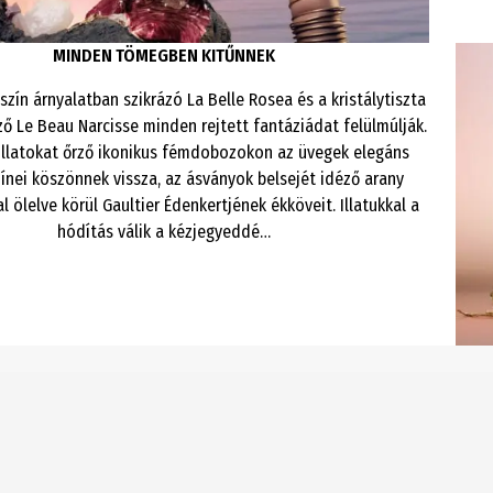
MINDEN TÖMEGBEN KITŰNNEK
szín árnyalatban szikrázó La Belle Rosea és a kristálytiszta
éző Le Beau Narcisse minden rejtett fantáziádat felülmúlják.
 illatokat őrző ikonikus fémdobozokon az üvegek elegáns
zínei köszönnek vissza, az ásványok belsejét idéző arany
l ölelve körül Gaultier Édenkertjének ékköveit. Illatukkal a
hódítás válik a kézjegyeddé…