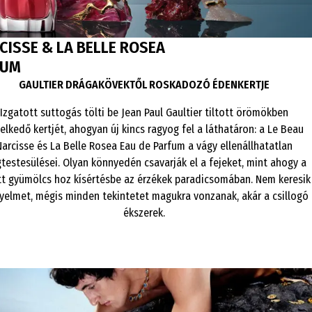
CISSE & LA BELLE ROSEA
FUM
GAULTIER DRÁGAKÖVEKTŐL ROSKADOZÓ ÉDENKERTJE
Izgatott suttogás tölti be Jean Paul Gaultier tiltott örömökben
elkedő kertjét, ahogyan új kincs ragyog fel a láthatáron: a Le Beau
Narcisse és La Belle Rosea Eau de Parfum a vágy ellenállhatatlan
testesülései. Olyan könnyedén csavarják el a fejeket, mint ahogy a
ott gyümölcs hoz kísértésbe az érzékek paradicsomában. Nem keresik
gyelmet, mégis minden tekintetet magukra vonzanak, akár a csillogó
ékszerek.