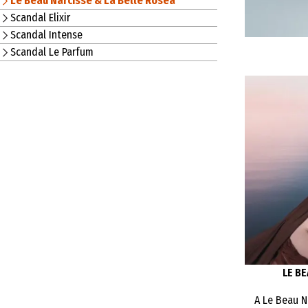
Le Beau Narcisse & La Belle Rosea
Scandal Elixir
Scandal Intense
Scandal Le Parfum
LE B
A Le Beau N