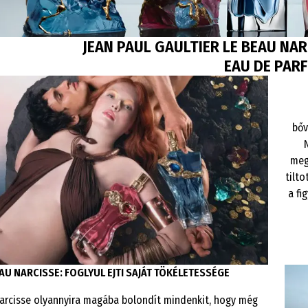
JEAN PAUL GAULTIER LE BEAU NAR
EAU DE PAR
bőv
meg
tilt
a fi
EAU NARCISSE: FOGLYUL EJTI SAJÁT TÖKÉLETESSÉGE
arcisse olyannyira magába bolondít mindenkit, hogy még