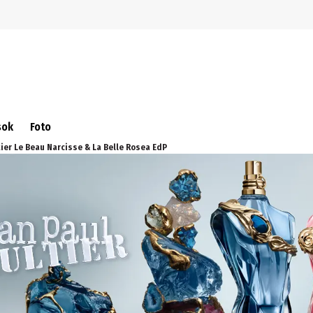
Ugrás a navigációra
Ugrás a fő tartalomra
sok
Foto
tier Le Beau Narcisse & La Belle Rosea EdP