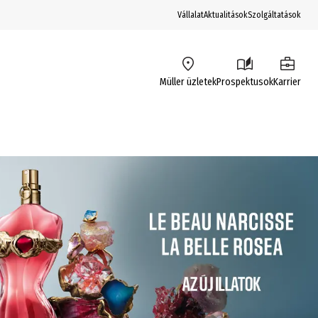
Vállalat
Aktualitások
Szolgáltatások
Müller üzletek
Prospektusok
Karrier