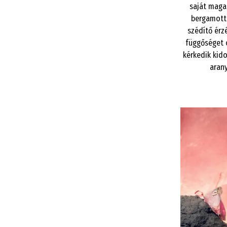
saját maga 
bergamott 
szédítő érz
függőséget 
kérkedik kido
arany