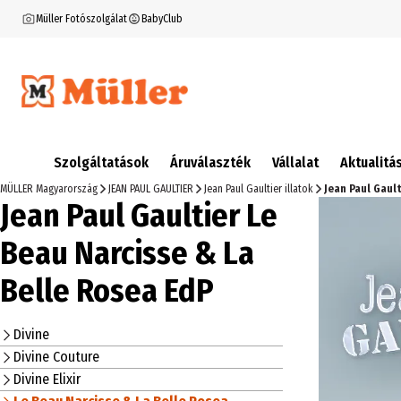
Müller Fotószolgálat
BabyClub
Szolgáltatások
Áruválaszték
Vállalat
Aktualitá
MÜLLER Magyarország
JEAN PAUL GAULTIER
Jean Paul Gaultier illatok
Jean Paul Gaul
Jean Paul Gaultier Le
Beau Narcisse & La
Belle Rosea EdP
Divine
Divine Couture
Divine Elixir