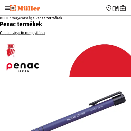
Ugrás a navigációra
Ugrás a fő tartalomra
MÜLLER Magyarország
Penac termékek
Penac termékek
Oldalnavigáció megnyitása