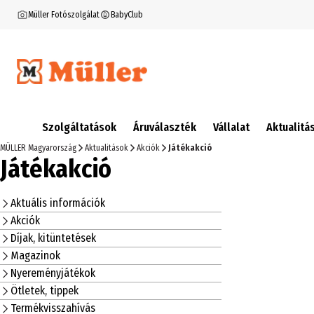
Müller Fotószolgálat
BabyClub
Szolgáltatások
Áruválaszték
Vállalat
Aktualitá
MÜLLER Magyarország
Aktualitások
Akciók
Játékakció
Játékakció
Aktuális információk
Akciók
Díjak, kitüntetések
Magazinok
Nyereményjátékok
Ötletek, tippek
Termékvisszahívás