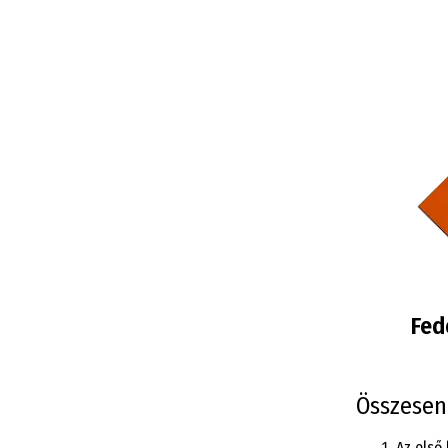
Fed
Összesen 
Az első