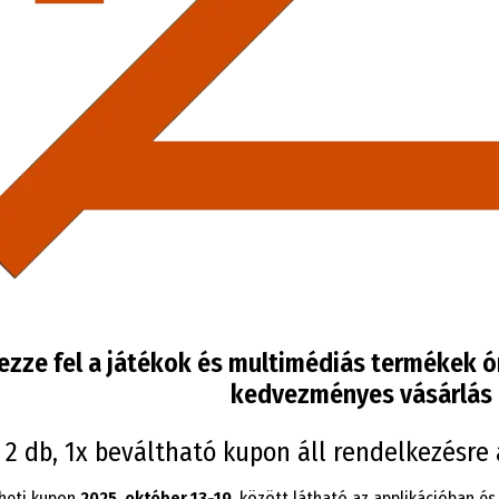
ezze fel a játékok és multimédiás termékek ór
kedvezményes vásárlás 
2 db, 1x beváltható kupon áll rendelkezésre 
 heti kupon
2025. október 13-19.
között látható az applikációban és