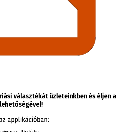
iási választékát üzleteinkben és éljen a
lehetőségével!
az applikációban:
 egyszer váltható be