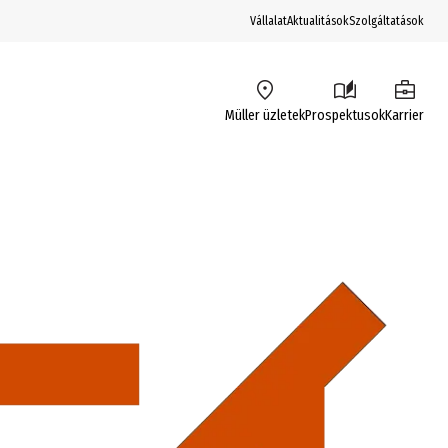
Vállalat
Aktualitások
Szolgáltatások
Müller üzletek
Prospektusok
Karrier