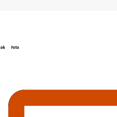
Ugrás a navigációra
Ugrás a fő tartalomra
sok
Foto