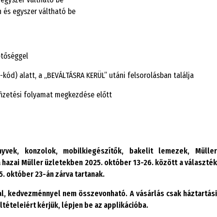
n és egyszer váltható be
etőséggel
-kód) alatt, a „BEVÁLTÁSRA KERÜL” utáni felsorolásban találja
 fizetési folyamat megkezdése előtt
yvek, konzolok, mobilkiegészítők, bakelit lemezek, Müller
hazai Müller üzletekben 2025. október 13-26. között a választék
5. október 23-án zárva tartanak.
al, kedvezménnyel nem összevonható. A vásárlás csak háztartási
tételeiért kérjük, lépjen be az applikációba.