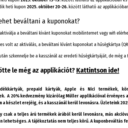
ik heti kupon
2025. október 20-26.
között látható az applikációba
ehet beváltani a kuponokat?
 aktiválja a beváltani kívánt kuponokat mobilinternet vagy wifi elérh
res volt az aktiválás, a beváltani kívánt kuponokat a hűségkártya (QR
után szkennelje be a kasszánál az eredeti hűségkártyáját, de még a
ötte le még az applikációt?
Kattintson ide!
ndékkártyák, prepaid kártyák, Apple és Nici termékek, kön
k. A 20% kedvezmény kizárólag Müller applikációval érvényes a 
a készlet erejéig, és a kasszánál kerül levonásra. Üzleteink 202
 csak a teljes árú termékek árából kerül levonásra, más akcióv
lehetséges. A tájékoztatás nem teljes körű. A kuponbeváltás fel