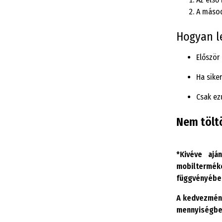
A másod
Hogyan l
Először
Ha sike
Csak ez
Nem tölt
*Kivéve ajá
mobilterméke
függvényében 
A kedvezmény
mennyiségben 