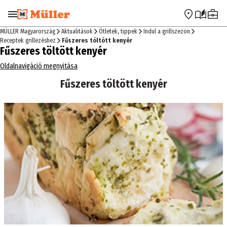
Ugrás a navigációra
Ugrás a fő tartalomra
MÜLLER Magyarország
Aktualitások
Ötletek, tippek
Indul a grillszezon
Receptek grillezéshez
Fűszeres töltött kenyér
Fűszeres töltött kenyér
Oldalnavigáció megnyitása
Fűszeres töltött kenyér