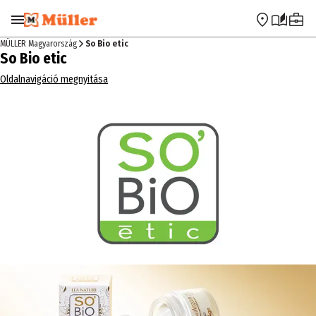
Ugrás a navigációra
Ugrás a fő tartalomra
MÜLLER Magyarország
So Bio etic
So Bio etic
Oldalnavigáció megnyitása