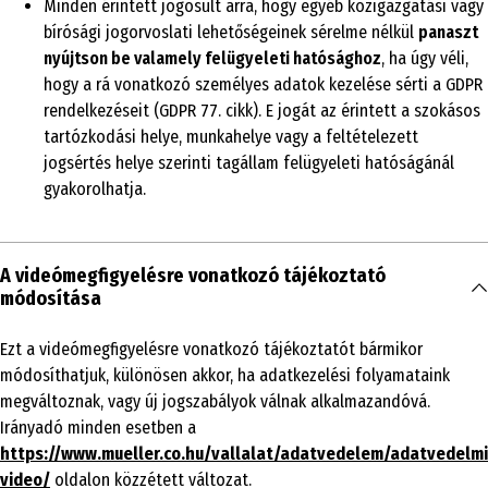
Minden érintett jogosult arra, hogy egyéb közigazgatási vagy
bírósági jogorvoslati lehetőségeinek sérelme nélkül
panaszt
nyújtson be valamely felügyeleti hatósághoz
, ha úgy véli,
hogy a rá vonatkozó személyes adatok kezelése sérti a GDPR
rendelkezéseit (GDPR 77. cikk). E jogát az érintett a szokásos
tartózkodási helye, munkahelye vagy a feltételezett
jogsértés helye szerinti tagállam felügyeleti hatóságánál
gyakorolhatja.
A videómegfigyelésre vonatkozó tájékoztató
módosítása
Ezt a videómegfigyelésre vonatkozó tájékoztatót bármikor
módosíthatjuk, különösen akkor, ha adatkezelési folyamataink
megváltoznak, vagy új jogszabályok válnak alkalmazandóvá.
Irányadó minden esetben a
https://www.mueller.co.hu/vallalat/adatvedelem/adatvedelmi
video/
oldalon közzétett változat.