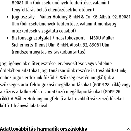
89081 Ulm (bűncselekmények felderítése, valamint
tényfeltárás belső ellenőrzések keretében)
Jogi osztály – Müller Holding GmbH & Co. KG, Albstr. 92, 89081
Ulm (bűncselekmények felderítése, valamint munkajogi
intézkedések vizsgálata céljából)
Biztonsági szolgálat / riasztóközpont – MSDU Müller-
Sicherheits-Dienst Ulm GmbH, Albstr. 92, 89081 Ulm
(rendszerirányítás és távkarbantartás)
Jogi igényeink előterjesztése, érvényesítése vagy védelme
érdekében adatokat jogi tanácsadóink részére is továbbíthatunk;
ehhez jogos érdekünk fűződik. Szükség esetén megkötjük a
szükséges adatfeldolgozási megállapodásokat (GDPR 28. cikk) vagy
a közös adatkezelésre vonatkozó megállapodásokat (GDPR 26.
cikk). A Müller Holding megfelelő adattovábbítási szerződéseket
kötött leányvállalataival.
Adattovábbítás harmadik országokba