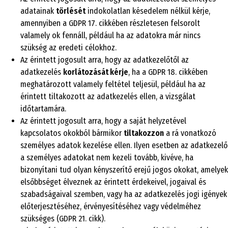
adatainak
törlését
indokolatlan késedelem nélkül kérje,
amennyiben a GDPR 17. cikkében részletesen felsorolt
valamely ok fennáll, például ha az adatokra már nincs
szükség az eredeti célokhoz.
Az érintett jogosult arra, hogy az adatkezelőtől az
adatkezelés
korlátozását kérje
, ha a GDPR 18. cikkében
meghatározott valamely feltétel teljesül, például ha az
érintett tiltakozott az adatkezelés ellen, a vizsgálat
időtartamára.
Az érintett jogosult arra, hogy a saját helyzetével
kapcsolatos okokból bármikor
tiltakozzon
a rá vonatkozó
személyes adatok kezelése ellen. Ilyen esetben az adatkezelő
a személyes adatokat nem kezeli tovább, kivéve, ha
bizonyítani tud olyan kényszerítő erejű jogos okokat, amelyek
elsőbbséget élveznek az érintett érdekeivel, jogaival és
szabadságaival szemben, vagy ha az adatkezelés jogi igények
előterjesztéséhez, érvényesítéséhez vagy védelméhez
szükséges (GDPR 21. cikk).