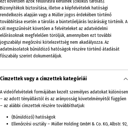
ezt követően azok felülírásra kerülnek (ciklikus tárolás).
Bizonyítékok biztosítása, illetve a képfelvételek hatósági
rendelkezés alapján vagy a Müller jogos érdekében történő
továbbítása esetén a tárolás a büntetőeljárás lezárásáig történik. A
cél megszűnését követően a felvételeket az adatvédelmi
előírásoknak megfelelően töröljük, amennyiben ezt további
jogszabályi megőrzési kötelezettség nem akadályozza. Az
adatmásolatok bűnüldöző hatóságok részére történő átadását
főszabály szerint dokumentáljuk.
Címzettek vagy a címzettek kategóriái
A videófelvételek formájában kezelt személyes adatokat különösen
– az adott tényállástól és az arányosság követelményétől függően
– az alábbi címzettek részére továbbíthatjuk:
(Bűnüldöző) hatóságok
Ellenőrzési osztály – Müller Holding GmbH & Co. KG, Albstr. 92,