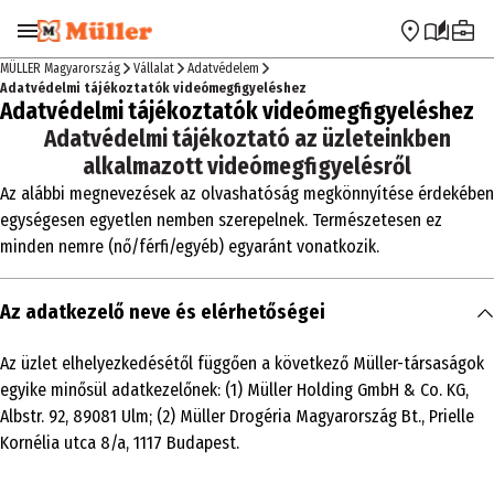
Ugrás a navigációra
Ugrás a fő tartalomra
MÜLLER Magyarország
Vállalat
Adatvédelem
Adatvédelmi tájékoztatók videómegfigyeléshez
Adatvédelmi tájékoztatók videómegfigyeléshez
Adatvédelmi tájékoztató az üzleteinkben
alkalmazott videómegfigyelésről
Az alábbi megnevezések az olvashatóság megkönnyítése érdekében
egységesen egyetlen nemben szerepelnek. Természetesen ez
minden nemre (nő/férfi/egyéb) egyaránt vonatkozik.
Az adatkezelő neve és elérhetőségei
Az üzlet elhelyezkedésétől függően a következő Müller-társaságok
egyike minősül adatkezelőnek: (1) Müller Holding GmbH & Co. KG,
Albstr. 92, 89081 Ulm; (2) Müller Drogéria Magyarország Bt., Prielle
Kornélia utca 8/a, 1117 Budapest.