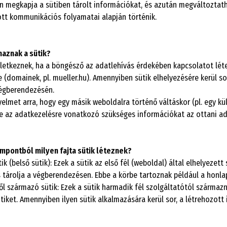
 megkapja a sütiben tárolt információkat, és azután megváltoztathat
tt kommunikációs folyamatai alapján történik.
aznak a sütik?
eletkeznek, ha a böngésző az adatlehívás érdekében kapcsolatot léte
 (domainek, pl. mueller.hu). Amennyiben sütik elhelyezésére kerül so
végberendezésén.
igyelmet arra, hogy egy másik weboldalra történő váltáskor (pl. egy 
rre az adatkezelésre vonatkozó szükséges információkat az ottani 
mpontból milyen fajta sütik léteznek?
ik (belső sütik): Ezek a sütik az első fél (weboldal) által elhelyezet
s tárolja a végberendezésen. Ebbe a körbe tartoznak például a honl
ől származó sütik: Ezek a sütik harmadik fél szolgáltatótól származn
sütiket. Amennyiben ilyen sütik alkalmazására kerül sor, a létrehozo