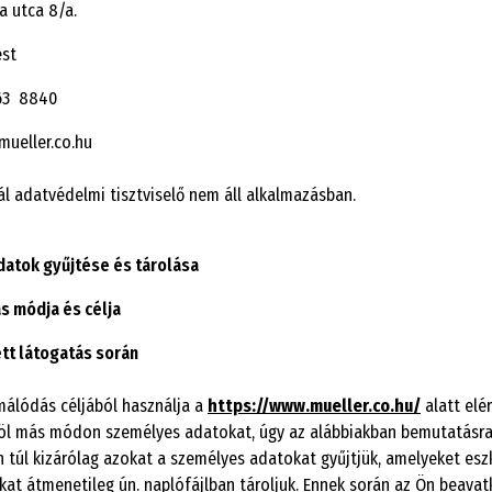
ia utca 8/a.
est
463 8840
mueller.co.hu
l adatvédelmi tisztviselő nem áll alkalmazásban.
atok gyűjtése és tárolása
s módja és célja
tt látogatás során
málódás céljából használja a
https://www.mueller.co.hu/
alatt elé
l más módon személyes adatokat, úgy az alábbiakban bemutatásra 
 túl kizárólag azokat a személyes adatokat gyűjtjük, amelyeket es
kat átmenetileg ún. naplófájlban tároljuk. Ennek során az Ön beava