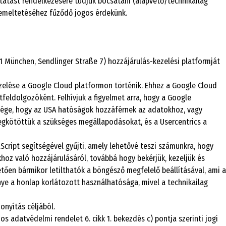
tatást rendelkezésére tudjuk bocsátani (alapvető/technikailag
zemeltetéséhez fűződő jogos érdekünk.
München, Sendlinger Straße 7) hozzájárulás-kezelési platformját
zelése a Google Cloud platformon történik. Ehhez a Google Cloud
tfeldolgozóként. Felhívjuk a figyelmet arra, hogy a Google
ősége, hogy az USA hatóságok hozzáférnek az adatokhoz, vagy
egkötöttük a szükséges megállapodásokat, és a Usercentrics a
Script segítségével gyűjti, amely lehetővé teszi számunkra, hogy
oz való hozzájárulásáról, továbbá hogy bekérjük, kezeljük és
tően bármikor letilthatók a böngésző megfelelő beállításával, ami a
e a honlap korlátozott használhatósága, mivel a technikailag
zonyítás céljából.
s adatvédelmi rendelet 6. cikk 1. bekezdés c) pontja szerinti jogi