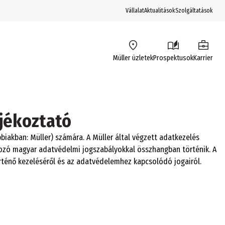
Vállalat
Aktualitások
Szolgáltatások
Müller üzletek
Prospektusok
Karrier
jékoztató
iakban: Müller) számára. A Müller által végzett adatkezelés
ozó magyar adatvédelmi jogszabályokkal összhangban történik. A
örténő kezeléséről és az adatvédelemhez kapcsolódó jogairól.