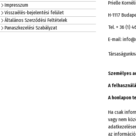
Prielle Kornél
Impresszum
Visszaélés-bejelentési felület
H-1117 Budap
Általános Szerződési Feltételek
Tel. + 36 (1) 
Panaszkezelési Szabályzat
E-mail: info@
Társaságunkná
Személyes ad
A felhasználá
A honlapon te
Ha csak infor
vagy nem közö
adatkezelésen
az információ