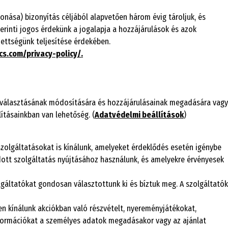
onása) bizonyítás céljából alapvetően három évig tároljuk, és
zerinti jogos érdekünk a jogalapja a hozzájárulások és azok
ettségünk teljesítése érdekében.
cs.com/privacy-policy/.
 választásának módosítására és hozzájárulásainak megadására vagy
ításainkban van lehetőség. (
Adatvédelmi beállítások
)
szolgáltatásokat is kínálunk, amelyeket érdeklődés esetén igénybe
dott szolgáltatás nyújtásához használunk, és amelyekre érvényesek
lgáltatókat gondosan választottunk ki és bíztuk meg. A szolgáltatók
n kínálunk akciókban való részvételt, nyereményjátékokat,
nformációkat a személyes adatok megadásakor vagy az ajánlat