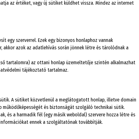
ja az értéket, vagy új sütiket küldhet vissza. Mindez az internet
sít egy szerverrel. Ezek egy bizonyos honlaphoz vannak
r, akkor azok az adatlehívás során jönnek létre és tárolódnak a
külső tartalomra) az ottani honlap üzemeltetője szintén alkalmazhat
adatvédelmi tájékoztató tartalmaz.
t sütik. A sütiket közvetlenül a meglátogatott honlap, illetve domain
ap működőképességét és biztonságát szolgáló technikai sütik.
ak, és a harmadik fél (egy másik weboldal) szervere hozza létre és
tt információkat ennek a szolgáltatónak továbbítják.