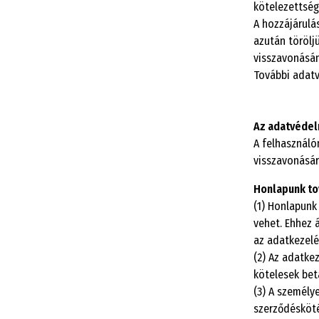
kötelezettség
A hozzájárulá
azután töröljü
visszavonásán
További adatv
Az adatvédel
A felhasználó
visszavonásár
Honlapunk tov
(1) Honlapunk
vehet. Ehhez 
az adatkezelés
(2) Az adatke
kötelesek beta
(3) A személy
szerződésköté