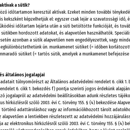
aktívak a sütik?
böző időtartamon keresztül aktívak. Ezeket minden további ténykedé
is kekszként képzelhetjük el: egyszer csak lejár a szavatossági idő, 
űködési időtartam lejárta után a süti betöltötte funkcióját, és tová
a sütikben hordozott adatokat, és alapvetően használhatók. Speciáli
setén azonban a sütik alapvetően nem engedélyezettek, vagy minde
egkülönböztethetünk ún. munkamenet sütiket (= időben korlátozott
nnmaradó sütiket (= tartós sütik, amelyek a munkamenet befejezése
és általános jogalapjai
 adatait túlnyomórészt az Általános adatvédelmi rendelet 6. cikk 1. 
ndelet 6. cikk 1. bekezdés f) pontja szerinti jogos érdekünk alapján
zó jogalapról az adatvédelmi beállításokban adunk részletes tájéko
us hírközlésről szóló 2003. évi C. törvény 155. § (4) bekezdése Alap
történő adattároláshoz vagy az információkhozott tárolt adatokhoz
 alapvetően a lentiekben részletezett az adatvédelmi hozzájárulás
a az elektronikus hírközlésről szóló 2003. évi C. törvény 155. § (4) b