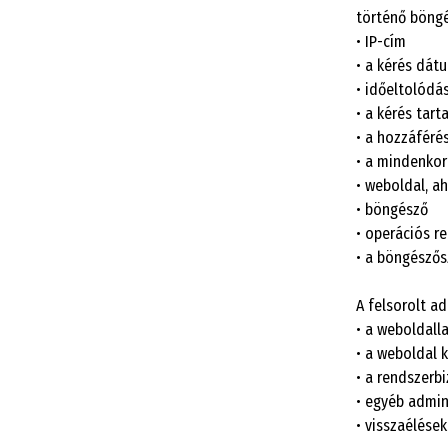
történő böngé
• IP-cím
• a kérés dát
• időeltolódá
• a kérés tart
• a hozzáféré
• a mindenkor
• weboldal, a
• böngésző
• operációs re
• a böngészős
A felsorolt a
• a weboldall
• a weboldal 
• a rendszerbi
• egyéb admin
• visszaélések