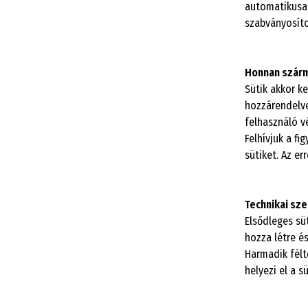
automatikusan
szabványosíto
Honnan szárm
Sütik akkor k
hozzárendelve
felhasználó 
Felhívjuk a f
sütiket. Az e
Technikai sze
Elsődleges süt
hozza létre é
Harmadik félt
helyezi el a 