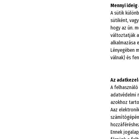
Mennyi ideig 
A sütik külön
sütiként, vagy
hogy az ún. m
változtatják 
alkalmazása e
Lényegében m
válnak) és fe
Az adatkezel
A felhasználó
adatvédelmi re
azokhoz tarto
Aaz elektronik
számítógépén 
hozzáféréshez
Ennek jogalapj