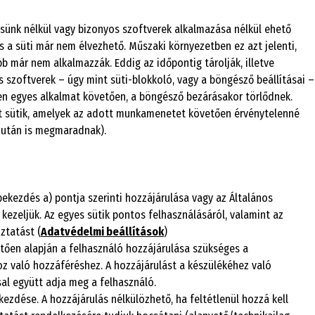
sünk nélkül vagy bizonyos szoftverek alkalmazása nélkül ehető
és a süti már nem élvezhető. Műszaki környezetben ez azt jelenti,
bb már nem alkalmazzák. Eddig az időpontig tárolják, illetve
s szoftverek – úgy mint süti-blokkoló, vagy a böngésző beállításai –
n egyes alkalmat követően, a böngésző bezárásakor törlődnek.
 sütik, amelyek az adott munkamenetet követően érvénytelenné
 után is megmaradnak).
bekezdés a) pontja szerinti hozzájárulása vagy az Általános
 kezeljük. Az egyes sütik pontos felhasználásáról, valamint az
ztatást (
Adatvédelmi beállítások
)
vetően alapján a felhasználó hozzájárulása szükséges a
 való hozzáféréshez. A hozzájárulást a készülékéhez való
sal együtt adja meg a felhasználó.
ekezdése. A hozzájárulás nélkülözhető, ha feltétlenül hozzá kell