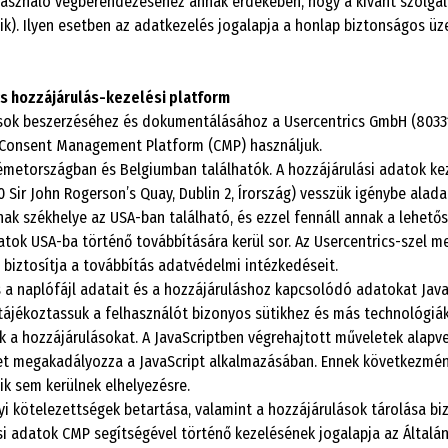
használó végberendezéséhez annak érdekében, hogy a kívánt szolgál
ik). Ilyen esetben az adatkezelés jogalapja a honlap biztonságos ü
cs hozzájárulás-kezelési platform
sok beszerzéséhez és dokumentálásához a Usercentrics GmbH (80331 
s Consent Management Platform (CMP) használjuk.
émetországban és Belgiumban találhatók. A hozzájárulási adatok ke
 Sir John Rogerson’s Quay, Dublin 2, Írország) vesszük igénybe alada
nak székhelye az USA-ban található, és ezzel fennáll annak a lehet
tok USA-ba történő továbbítására kerül sor. Az Usercentrics-szel m
 biztosítja a továbbítás adatvédelmi intézkedéseit.
s a naplófájl adatait és a hozzájáruláshoz kapcsolódó adatokat Java
ájékoztassuk a felhasználót bizonyos sütikhez és más technológiákh
 a hozzájárulásokat. A JavaScriptben végrehajtott műveletek alapve
et megakadályozza a JavaScript alkalmazásában. Ennek következmény
ik sem kerülnek elhelyezésre.
nyi kötelezettségek betartása, valamint a hozzájárulások tárolása bi
si adatok CMP segítségével történő kezelésének jogalapja az Általáno