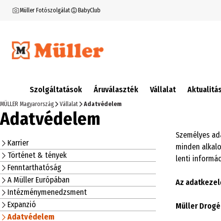
Müller Fotószolgálat
BabyClub
Szolgáltatások
Áruválaszték
Vállalat
Aktualitá
MÜLLER Magyarország
Vállalat
Adatvédelem
Adatvédelem
Személyes ada
Karrier
minden alkalo
Történet & tények
lenti informá
Fenntarthatóság
A Müller Európában
Az adatkezel
Intézménymenedzsment
Expanzió
Müller Drogé
Adatvédelem