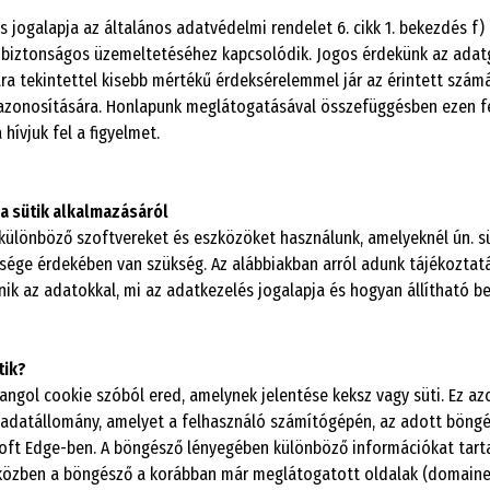
s jogalapja az általános adatvédelmi rendelet 6. cikk 1. bekezdés f)
 biztonságos üzemeltetéséhez kapcsolódik. Jogos érdekünk az adatgy
ra tekintettel kisebb mértékű érdeksérelemmel jár az érintett számá
zonosítására. Honlapunk meglátogatásával összefüggésben ezen felü
hívjuk fel a figyelmet.
a sütik alkalmazásáról
ülönböző szoftvereket és eszközöket használunk, amelyeknél ún. süt
ge érdekében van szükség. Az alábbiakban arról adunk tájékoztatás
nik az adatokkal, mi az adatkezelés jogalapja és hogyan állítható b
tik?
angol cookie szóból ered, amelynek jelentése keksz vagy süti. Ez a
adatállomány, amelyet a felhasználó számítógépén, az adott böngés
oft Edge-ben. A böngésző lényegében különböző információkat tart
közben a böngésző a korábban már meglátogatott oldalak (domainek, pl.