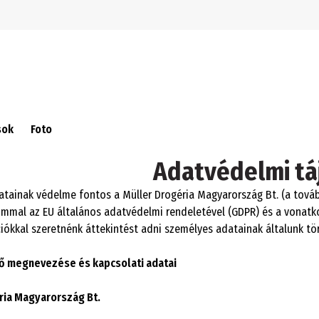
Ugrás a navigációra
Ugrás a fő tartalomra
sok
Foto
Adatvédelmi tá
tainak védelme fontos a Müller Drogéria Magyarország Bt. (a tovább
mmal az EU általános adatvédelmi rendeletével (GDPR) és a vonatk
ciókkal szeretnénk áttekintést adni személyes adatainak általunk t
ő megnevezése és kapcsolati adatai
ria Magyarország Bt.