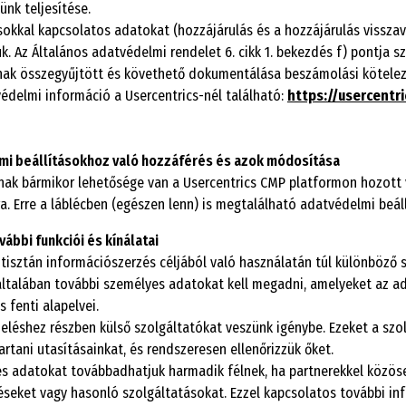
ünk teljesítése.
sokkal kapcsolatos adatokat (hozzájárulás és a hozzájárulás visszav
k. Az Általános adatvédelmi rendelet 6. cikk 1. bekezdés f) pontja s
ak összegyűjtött és követhető dokumentálása beszámolási kötelez
édelmi információ a Usercentrics-nél található:
https://usercentri
mi beállításokhoz való hozzáférés és azok módosítása
nak bármikor lehetősége van a Usercentrics CMP platformon hozott
a. Erre a láblécben (egészen lenn) is megtalálható adatvédelmi beáll
ábbi funkciói és kínálatai
 tisztán információszerzés céljából való használatán túl különböző 
általában további személyes adatokat kell megadni, amelyeket az a
 fenti alapelvei.
zeléshez részben külső szolgáltatókat veszünk igénybe. Ezeket a szo
rtani utasításainkat, és rendszeresen ellenőrizzük őket.
es adatokat továbbadhatjuk harmadik félnek, ha partnerekkel közöse
seket vagy hasonló szolgáltatásokat. Ezzel kapcsolatos további i