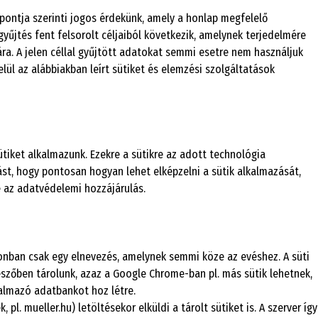
 pontja szerinti jogos érdekünk, amely a honlap megfelelő
űjtés fent felsorolt céljaiból következik, amelynek terjedelmére
ra. A jelen céllal gyűjtött adatokat semmi esetre nem használjuk
l az alábbiakban leírt sütiket és elemzési szolgáltatások
iket alkalmazunk. Ezekre a sütikre az adott technológia
t, hogy pontosan hogyan lehet elképzelni a sütik alkalmazását,
e az adatvédelemi hozzájárulás.
zonban csak egy elnevezés, amelynek semmi köze az evéshez. A süti
zőben tárolunk, azaz a Google Chrome-ban pl. más sütik lehetnek,
almazó adatbankot hoz létre.
 mueller.hu) letöltésekor elküldi a tárolt sütiket is. A szerver így