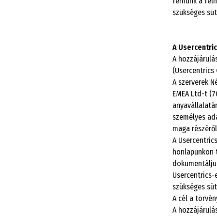
férnünk a fel
szükséges süt
A Usercentri
A hozzájárulá
(Usercentric
A szerverek N
EMEA Ltd-t (70
anyavállalatá
személyes ada
maga részéről
A Usercentric
honlapunkon t
dokumentáljuk
Usercentrics-
szükséges süt
A cél a törvé
A hozzájárulá