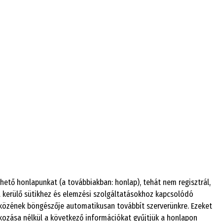
rhető honlapunkat (a továbbiakban: honlap), tehát nem regisztrál,
kerülő sütikhez és elemzési szolgáltatásokhoz kapcsolódó
zközének böngészője automatikusan továbbít szerverünkre. Ezeket
tkozása nélkül a következő információkat gyűjtjük a honlapon