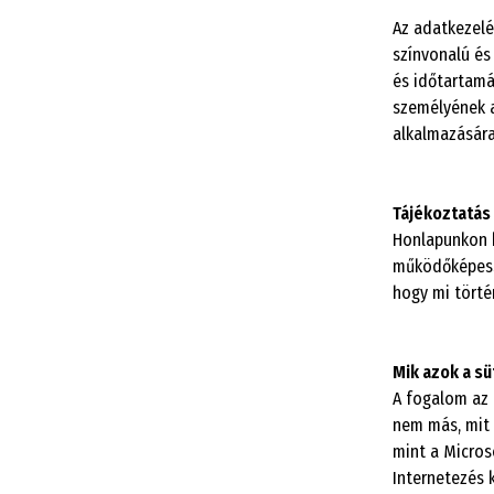
Az adatkezelé
színvonalú és
és időtartamá
személyének a
alkalmazására 
Tájékoztatás 
Honlapunkon k
működőképessé
hogy mi törté
Mik azok a sü
A fogalom az 
nem más, mit 
mint a Micros
Internetezés 