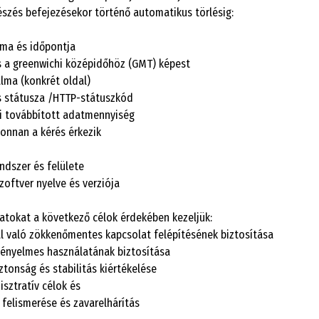
szés befejezésekor történő automatikus törlésig:
uma és időpontja
s a greenwichi középidőhöz (GMT) képest
alma (konkrét oldal)
s státusza /HTTP-státuszkód
i továbbított adatmennyiség
honnan a kérés érkezik
ndszer és felülete
zoftver nyelve és verziója
datokat a következő célok érdekében kezeljük:
al való zökkenőmentes kapcsolat felépítésének biztosítása
kényelmes használatának biztosítása
ztonság és stabilitás kiértékelése
isztratív célok és
 felismerése és zavarelhárítás