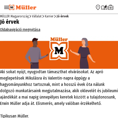
Ugrás a navigációra
Ugrás a fő tartalomra
MÜLLER Magyarország
Vállalat
Karrier
Jó érvek
Jó érvek
Oldalnavigáció megnyitása
Aki sokat nyújt, nyugodtan támaszthat elvárásokat. Az apró
meglepetések Mikulásra és Valentin-napra éppúgy a
hagyományunkhoz tartoznak, mint a hosszú évek óta nálunk
dolgozó munkatársaink megjutalmazása, akik oklevelét és jubileumi
ajándékát a mai napig ünnepélyes keretek között a tulajdonosunk,
Erwin Müller adja át. Elismerés, amely valóban érzékelhető.
Tipikusan Müller.