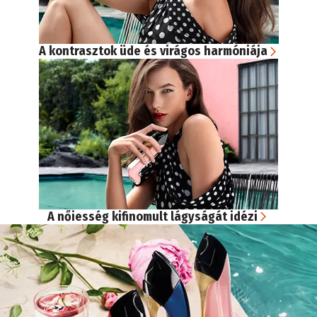
A kontrasztok üde és virágos harmóniája
A nőiesség kifinomult lágyságát idézi