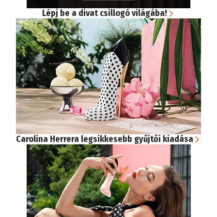
Lépj be a divat csillogó világába!
Carolina Herrera legsikkesebb gyűjtői kiadása