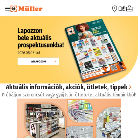
Ugrás a navigációra
Ugrás a fő tartalomra
Aktuális információk, akciók, ötletek, tippek
Próbáljon szerencsét vagy gyűjtsön ötleteket aktuális témáinkból!